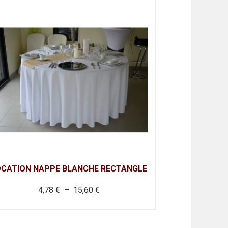
OCATION NAPPE BLANCHE RECTANGLE
Plage
4,78
€
–
15,60
€
de
prix :
oduit
4,78 €