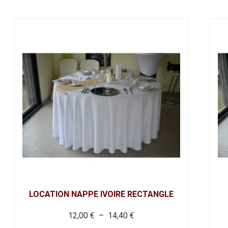
a
plu
var
Le
op
pe
êt
ch
su
la
pa
du
pr
LOCATION NAPPE IVOIRE RECTANGLE
Plage
12,00
€
–
14,40
€
de