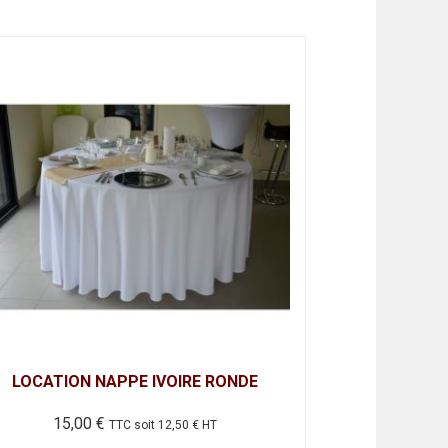
à
sieurs
Choix des options
15,60 €
iations.
s
tions
uvent
re
oisies
r
ge
oduit
LOCATION NAPPE IVOIRE RONDE
15,00
€
TTC soit
12,50
€
HT