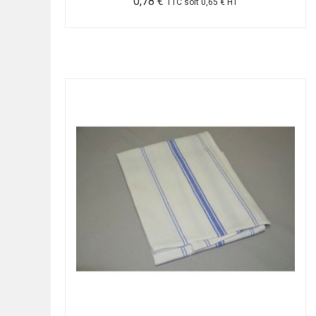
0,78
€
TTC soit
0,65
€
HT