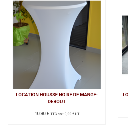
LOCATION HOUSSE NOIRE DE MANGE-
L
DEBOUT
10,80
€
TTC soit
9,00
€
HT
Ce
pr